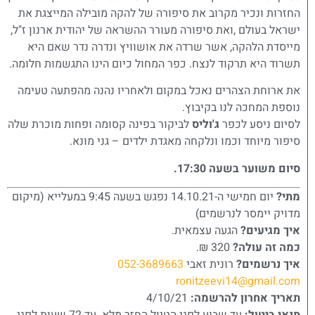
החזרות ונכיר מקרוב את סיפורה של להקה מובילה המייצגת את
ישראל בעולם ,ואת סיפורה מעורר ההשראה של יהודית ארנון ז"ל,
מייסדת הלהקה, אשר שרדה את אושוויץ ונדרה נדר שאם היא
תשרוד היא תרקוד לנצח. כפר המחול כיום הינו התגשמות חלומה.
את ארוחת הצהרים נאכל במקום ולאחריו נהנה מהפתעה טעימה
נוספת המחכה לנו בקיבוץ.
לסיום ניסע לכפר
ג'וליס
לביקור בפינה קסומה ופחות מוכרת שלה
סיפור מיוחד וכמו ונלקחה מאגדת ילדים – גני מונא.
סיום משוער בשעה 17:30.
מתי?
יום חמישי ה-14.10.21 נפגש בשעה 9:45 במעלייא (מיקום
מדויק יימסר לנרשמים)
איך מגיעים?
הגעה עצמאית.
כמה זה עולה?
320 ₪.
איך נרשמים?
רונית זאבי
052-3689663
ronitzeevi14@gmail.com
תאריך אחרון להרשמה:
4/10/21