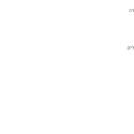
דה
ים.