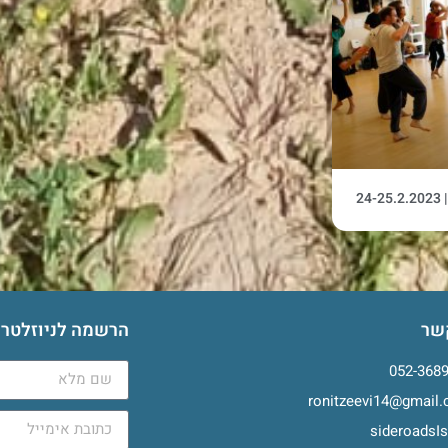
2
שר
הרשמה לניוזלטר
052-368
ronitzeevi14@gmail
sideroadsIs