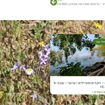
הבא
 על נשים, מאגיה ומה שביניהן | 2.6.2022
יולי עבר
נעים – רוקדים ומטיילים | שישי – שבת 9-
10.
 נוספים »