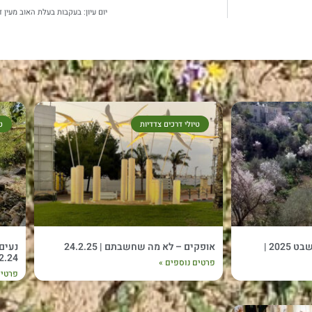
יום עיון: בעקבות בעלת האוב מעין דור –
טיולי דרכים צדדיות
ט
רוקדים ומטיילים – ט"ו בשבט 2025 |
אופקים – לא מה שחשבתם | 24.2.25
2.24
פרטים נוספים »
פרטים