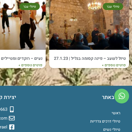
טיולי עבר
טיולי עבר
טיול לשעב – פינה קסומה בגליל | 27.1.23
נעים – רוקדים ומטיילים | 4-25.2.2023
פרטים נוספים »
פרטים נוספים »
ניווט באתר
יצירת ק
9663
ראשי
.com
טיולי דרכים צדדיות
rael
טיולי נשים