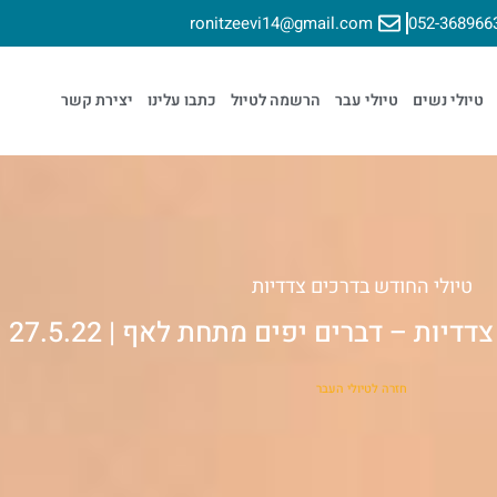
ronitzeevi14@gmail.com
052-368966
טיולי נשים
טיולי עבר
הרשמה לטיול
כתבו עלינו
יצירת קשר
טיולי החודש בדרכים צדדיות
יות – דברים יפים מתחת לאף | 27.5.22
חזרה לטיולי העבר