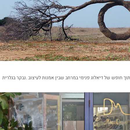
וך חופש של דיאלוג פנימי במרחב שבין אמנות לעיצוב .נבקר בגלרית