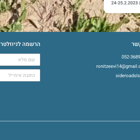
2
שר
הרשמה לניוזלטר
052-368
ronitzeevi14@gmail
sideroadsIs