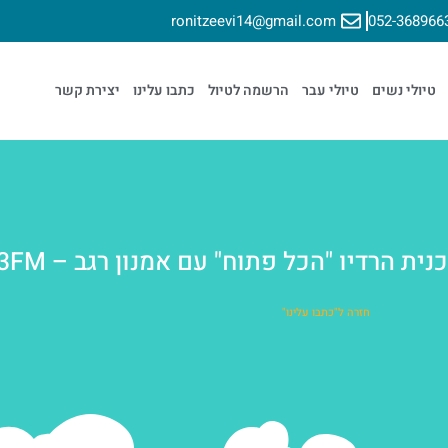
ronitzeevi14@gmail.com
052-368966
טיולי נשים
טיולי עבר
הרשמה לטיול
כתבו עלינו
יצירת קשר
ת הרדיו "הכל פתוח" עם אמנון רגב – 103FM
חזרה ל"כתבו עלינו"