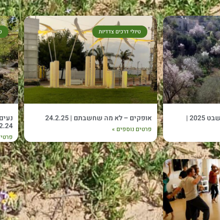
טיולי דרכים צדדיות
ט
רוקדים ומטיילים – ט"ו בשבט 2025 |
אופקים – לא מה שחשבתם | 24.2.25
2.24
פרטים נוספים »
פרטים