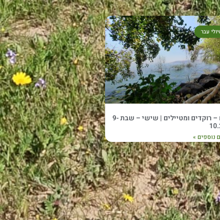
יולי עבר
נעים – רוקדים ומטיילים | שישי – שבת 9-
10.
 נוספים »