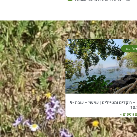
יולי עבר
נעים – רוקדים ומטיילים | שישי – שבת 9-
10.
 נוספים »