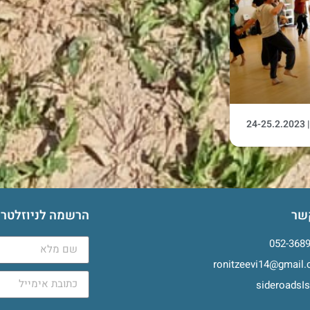
2
שר
הרשמה לניוזלטר
052-368
ronitzeevi14@gmail
sideroadsIs