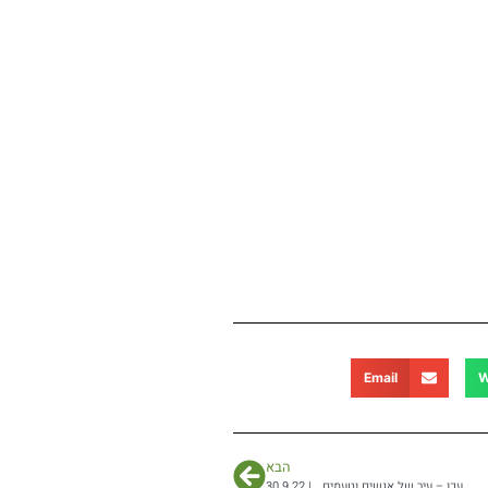
Email
W
הבא
עכו – עיר של אנשים וטעמים… | 30.9.22