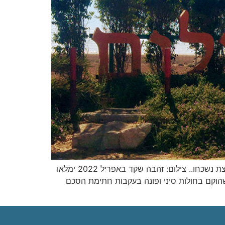
הפעם נרחיק לגבולה הדרומי של הארץ, לפתחת שלום שבחבל אשכול, לפגוש במרחב פחות מוכר ובאנשים וסיפורים שקצת נשכחו.. צילום: זהבה שקד באפריל 2022 ימלאו
 שהוקם בחולות סיני ופונה בעקבות חתימת הסכם