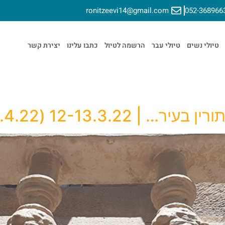
ronitzeevi14@gmail.com
052-368966
טיולי נשים
טיולי עבר
הרשמה לטיול
כתבו עלינו
יצירת קשר
1 (2-3.4.22 – הטיול מלא)