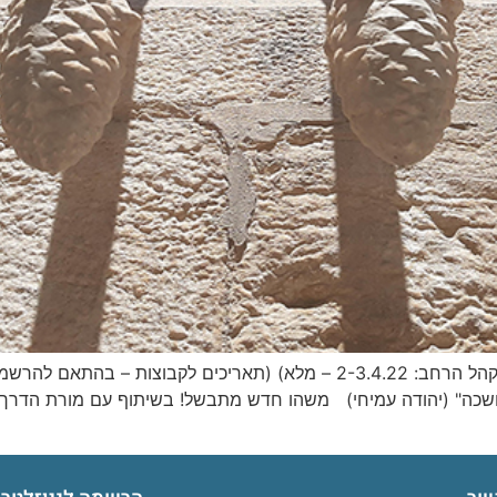
תאריך חדש לקהל הרחב: 12-13.3.2022 (תאריך לקהל הרחב: 2-3.4.22 – מלא) 
ס בחשכה" (יהודה עמיחי) משהו חדש מתבשל! בשיתוף עם מורת הדרך 