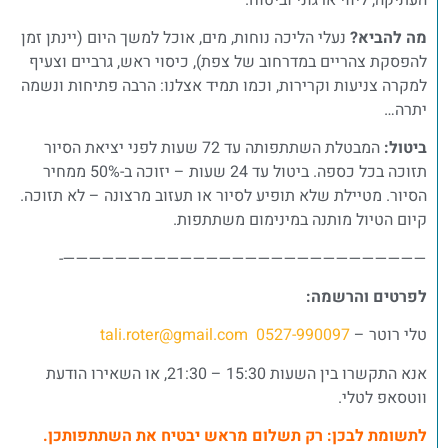
מה להביא?
נעלי הליכה נוחות, מים, אוכל למשך היום (יינתן זמן
להפסקת צהריים במדרחוב של צפת), כיסוי ראש, גרביים וצעיף
למקרה צניעות וקרירות, וכמו תמיד אצלנו: הרבה פתיחות ונשמה
יתרה…
ביטול:
המבטלת השתתפותה עד 72 שעות לפני יציאת הסיור
תזוכה בכל כספה. ביטול עד 24 שעות – יזוכה ב-50% ממחיר
הסיור. מטיילת שלא תופיע לסיור או תעזוב מרצונה – לא תזוכה.
קיום הטיול מותנה במינימום משתתפות.
————————————————————————————-
לפרטים והרשמה:
טלי רוטר –
0527-990097
tali.roter@gmail.com
אנא התקשרו בין השעות 15:30 – 21:30, או השאירו הודעת
ווטסאפ לטלי.
לתשומת לבכן: רק תשלום מראש יבטיח את השתתפותכן.