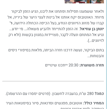
ולאחר ששמענו תפילות ופתחנו את ליבנו, הגיע הזמן לביקור
מיוחד. האוטובוס יקח אותנו אל בינות לעצי היער של ביריה, אל
קברו של מזווג הזיווגים הנודע, בעל הכיפה הכחולה הידועה,
ר'
יונתן בן עוזיאל
. זה הזמן להתייחד ולהביע משאלה… מי יודע…
נגיע אל המתחם ונעלה לקבר, מצויידות במגוון בקשות (ולא רק
לזיווגים…).
בתום הביקור, נעשה דרכנו חזרה הביתה, מלאות בסיפורי ניסים
והבטחות…
חזרה משוערת:
20:30 ייתכנו שינויים
כמה?
280 ש"ח, בהעברה לחשבון. (פרטים ימסרו עם ההרשמה).
המחיר כולל:
אוטובוס, מפגשים וסדנאות, סיור בסימטאות העיר
העתיקה, ליווי ארגוני וביטוח.