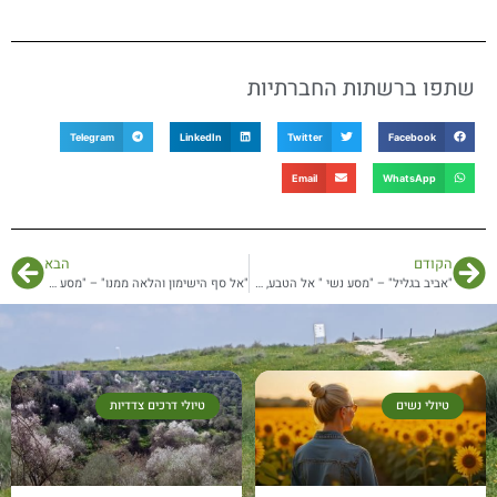
שתפו ברשתות החברתיות
Telegram
LinkedIn
Twitter
Facebook
Email
WhatsApp
הקודם
הבא
"אביב בגליל" – "מסע נשי " אל הטבע, המרחבים והאנשים של הגליל | מרץ 2021
"אל סף הישימון והלאה ממנו" – "מסע נשי" בירוחם | מרץ 2021
טיולי נשים
טיולי דרכים צדדיות