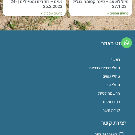
טיול לשעב – פינה קסומה בגליל
נעים – רוקדים ומטיילים | 24-
25.2.2023
| 27.1.23
פרטים נוספים »
פרטים נוספים »
ניווט באתר
ראשי
טיולי דרכים צדדיות
טיולי נשים
טיולי עבר
הרשמה לטיול
כתבו עלינו
יצירת קשר
יצירת קשר
052-3689663